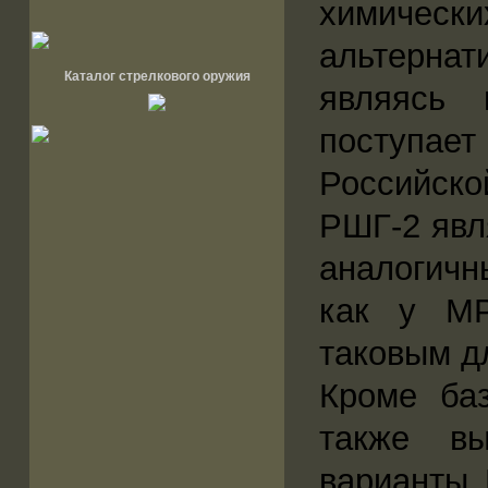
химически
альтернат
Каталог стрелкового оружия
являясь 
поступает
Российско
РШГ-2 явл
аналогичн
как у МР
таковым д
Кроме ба
также вы
варианты