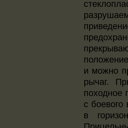
стеклопла
разрушае
приведе
предохра
прекрыва
положение
и можно п
рычаг. П
походное 
с боевого
в горизо
Прицельны