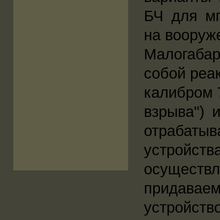
БЧ для мг
на вооруж
Малогабар
собой реа
калибром 
взрыва") 
отрабаты
устройст
осуществ
придавае
устройст