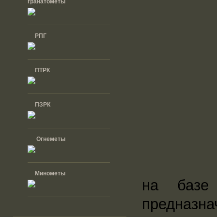
гранатомёты
РПГ
ПТРК
ПЗРК
Огнеметы
Минометы
на базе
предназна