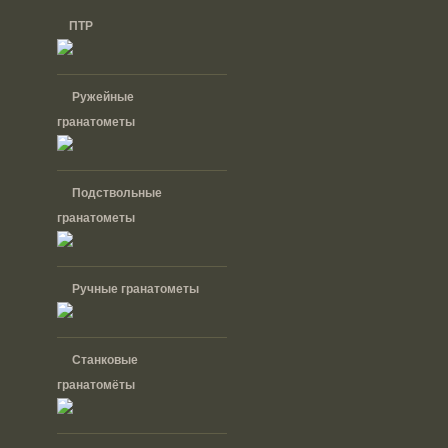
ПТР
Ружейные
гранатометы
Подствольные
гранатометы
Ручные гранатометы
Cтанковые
гранатомёты