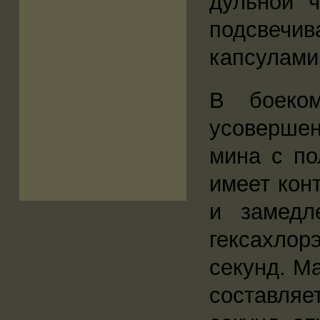
дульной 
подсвечи
капсулами
В боеком
усоверше
мина с по
имеет кон
и замедл
гексахлор
секунд. М
составляе