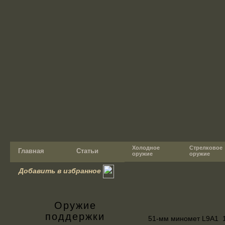
Холодное
Стрелковое
Главная
Статьи
оружие
оружие
Добавить в избранное
Оружие
поддержки
51-мм миномет L9А1 1