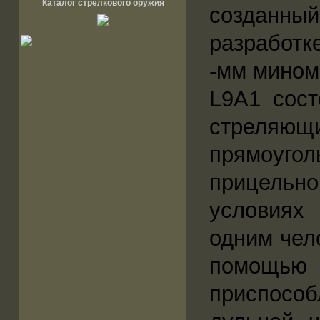
Каталог стрелкового оружия
созданн
разработк
-мм миноме
L9A1 сост
стреляющ
прямоугол
прицельно
условиях
одним чел
помощью 
приспосо