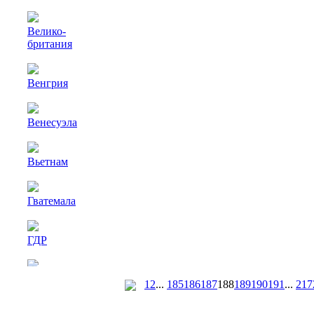
Велико-
британия
Венгрия
Венесуэла
Вьетнам
Гватемала
ГДР
Германия
1
2
...
185
186
187
188
189
190
191
...
217