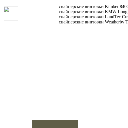
Голландия
снайперские винтовки Kimber 840
снайперские винтовки KMW Long Ra
снайперские винтовки LandTec Cu
Греция
снайперские винтовки Weatherby 
Грузии
Дания
Доминиканская
республика
Египет
Израиль
Индия