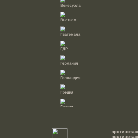
Венесуэла
Вьетнам
Гватемала
ГДР
Германия
Голландия
Греция
Грузии
Дания
противотан
Доминиканская
противотан