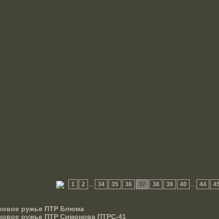
1
2
...
34
35
36
37
38
39
40
...
44
4
ковое ружье ПТР Блюма
ковое ружье ПТР Симонова ПТРС-41