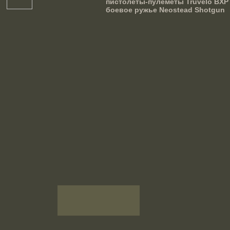
республика
пистолеты-пулеметы Truvelo BXP /
боевое ружье Neostead Shotgun
Египет
Израиль
Индия
Индонезия
Ирак
Иран
Испания
Италия
Канада