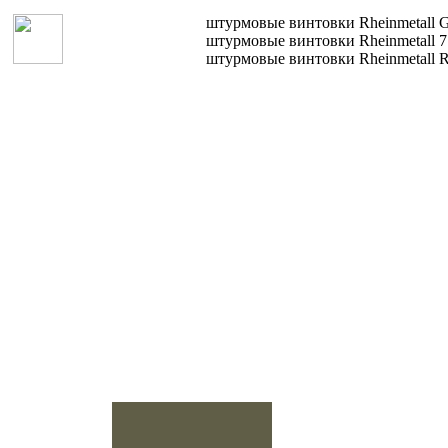
Голландия
штурмовые винтовки Rheinmetall 
штурмовые винтовки Rheinmetall 7
штурмовые винтовки Rheinmetall 
Греция
Грузии
Дания
Доминиканская
республика
Египет
Израиль
Индия