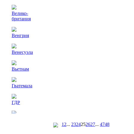
Велико-
британия
Венгрия
Венесуэла
Вьетнам
Гватемала
ГДР
Германия
1
2
...
23
24
25
26
27
...
47
48