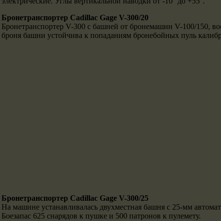
электрические. Углы вертикальной наводки от -10° до +55°.
Бронетранспортер Cadillac Gage V-300/20
Бронетранспортер V-300 с башней от бронемашин V-100/150, в
броня башни устойчива к попаданиям бронебойных пуль калибр
Бронетранспортер Cadillac Gage V-300/25
На машине устанавливалась двухместная башня с 25-мм автомат
Боезапас 625 снарядов к пушке и 500 патронов к пулемету.