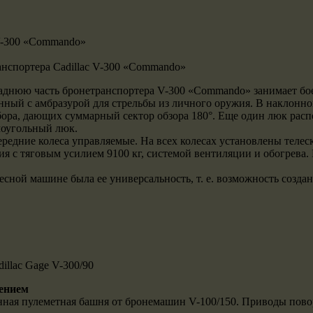
нспортера Cadillac V-300 «Commando»
заднюю часть бронетранспортера V-300 «Commando» занимает бое
нный с амбразурой для стрельбы из личного оружия. В наклонной 
ра, дающих суммарный сектор обзора 180°. Еще один люк распо
моугольный люк.
ередние колеса управляемые. На всех колесах установлены теле
я с тяговым усилием 9100 кг, системой вентиляции и обогрева.
ной машине была ее универсальность, т. е. возможность созда
illac Gage V-300/90
жением
нная пулеметная башня от бронемашин V-100/150. Приводы пово