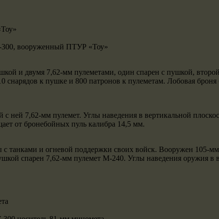
V-300, вооруженный ПТУР «Тоу»
кой и двумя 7,62-мм пулеметами, один спарен с пушкой, второ
 10 снарядов к пушке и 800 патронов к пулеметам. Лобовая брон
с ней 7,62-мм пулемет. Углы наведения в вертикальной плоскос
ает от бронебойных пуль калибра 14,5 мм.
ы с танками и огневой поддержки своих войск. Вооружен 105-м
кой спарен 7,62-мм пулемет М-240. Углы наведения оружия в вер
V-300 носитель 81-мм миномета