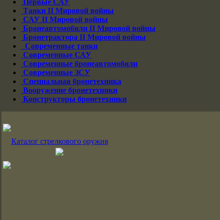
Первые САУ
Танки II Мировой войны
САУ II Мировой войны
Бронеавтомобили II Мировой войны
Бронетрактора II Мировой войны
Современные танки
Современные САУ
Современные бронеавтомобили
Современные ЗСУ
Специальная бронетехника
Вооружение бронетехники
Конструкторы бронетехники
Каталог стрелкового оружия