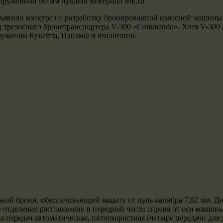
ооруженной 90-мм пушкой Кокерилл Mk.III
ъявило конкурс на разработку бронированной колесной машины.
 трехосного бронетранспортера V-300 «Commando». Хотя V-300 п
ооружении Кувейта, Панамы и Филиппин.
ной брони, обеспечивающей защиту от пуль калибра 7,62 мм. Д
отделение расположено в передней части справа от оси машин
 передач автоматическая, пятискоростная (четыре передачи для