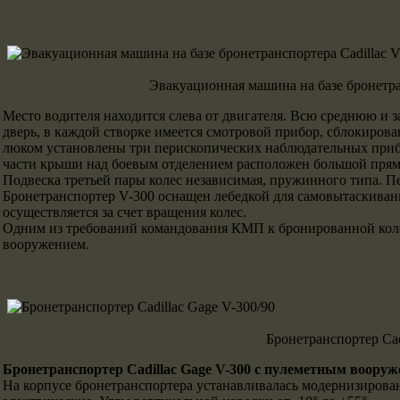
Эвакуационная машина на базе бронетра
Место водителя находится слева от двигателя. Всю среднюю и 
дверь, в каждой створке имеется смотровой прибор, сблокирова
люком установлены три перископических наблюдательных прибо
части крыши над боевым отделением расположен большой пря
Подвеска третьей пары колес независимая, пружинного типа. П
Бронетранспортер V-300 оснащен лебедкой для самовытаскивани
осуществляется за счет вращения колес.
Одним из требований командования КМП к бронированной колес
вооружением.
Бронетранспортер Cad
Бронетранспортер Cadillac Gage V-300 с пулеметным воору
На корпусе бронетранспортера устанавливалась модернизирова