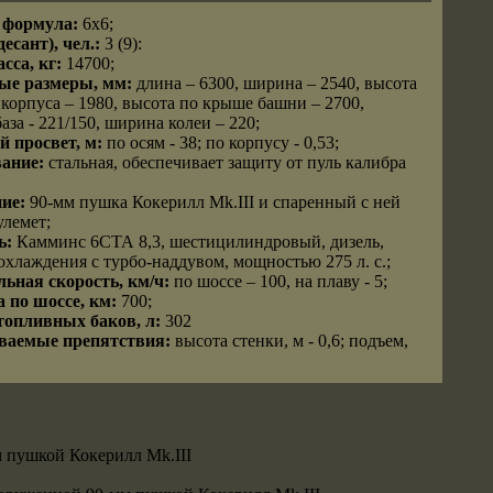
 формула:
6х6;
есант), чел.:
3 (9):
сса, кг:
14700;
ые размеры, мм:
длина – 6300, ширина – 2540, высота
корпуса – 1980, высота по крыше башни – 2700,
аза - 221/150, ширина колеи – 220;
 просвет, м:
по осям - 38; по корпусу - 0,53;
ание:
стальная, обеспечивает защиту от пуль калибра
ие:
90-мм пушка Кокерилл Mk.III и спаренный с ней
улемет;
ь:
Камминс 6СТА 8,3, шестицилиндровый, дизель,
охлаждения с турбо-наддувом, мощностью 275 л. с.;
ьная скорость, км/ч:
по шоссе – 100, на плаву - 5;
а по шоссе, км:
700;
топливных баков, л:
302
ваемые препятствия:
высота стенки, м - 0,6; подъем,