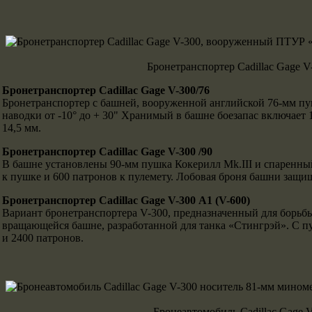
Бронетранспортер Cadillac Gage 
Бронетранспортер Cadillac Gage V-300/76
Бронетранспортер с башней, вооруженной английской 76-мм пуш
наводки от -10° до + 30" Хранимый в башне боезапас включает
14,5 мм.
Бронетранспортер Cadillac Gage V-300 /90
В башне установлены 90-мм пушка Кокерилл Mk.III и спаренный 
к пушке и 600 патронов к пулемету. Лобовая броня башни защищ
Бронетранспортер Cadillac Gage V-300 А1 (V-600)
Вариант бронетранспортера V-300, предназначенный для борьб
вращающейся башне, разработанной для танка «Стингрэй». С пуш
и 2400 патронов.
Бронеавтомобиль Cadillac Gage 