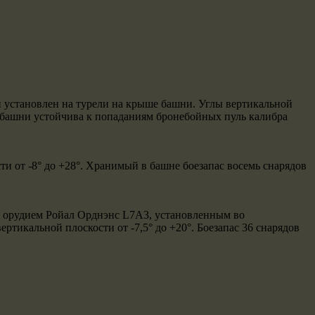
й установлен на турели на крыше башни. Углы вертикальной
я башни устойчива к попаданиям бронебойных пуль калибра
ти от -8° до +28°. Хранимый в башне боезапас восемь снарядов
м орудием Ройал Орднэнс L7А3, установленным во
тикальной плоскости от -7,5° до +20°. Боезапас 36 снарядов