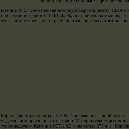
Бронетранспортер Cadillac Gage V-300/90 в
В конце 70-х гг. командование корпуса морской пехоты США об
при создании машин V-100/150/200, построила опытный образец
его серийное производство, и бронетранспортер состоит на в
Корпус бронетранспортера V-300 «Commando» сварной, из сталь
от детонации противопехотных мин. Моторно-трансмиссионное 
турбо-наддувом Камминс 6СТА 8,3 мощностью 275 л. с.. Коробка