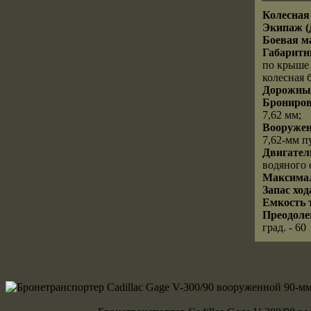
Колесная
Экипаж (д
Боевая ма
Габаритн
по крыше 
колесная б
Дорожный
Брониров
7,62 мм;
Вооружен
7,62-мм п
Двигател
водяного 
Максимал
Запас ход
Емкость 
Преодоле
град. - 60