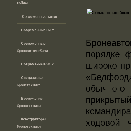
войны
Современные танки
Современные САУ
Бронеавт
Современные
бронеавтомобили
порядке 
широко пр
Современные ЗСУ
«Бедфорд»
Специальная
бронетехника
обычного
прикрытый
Вооружение
бронетехники
командир
Конструкторы
ходовой 
бронетехники