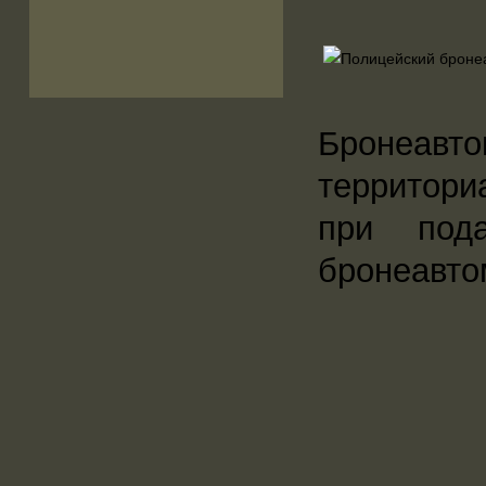
Бронеа
территор
при под
бронеавто