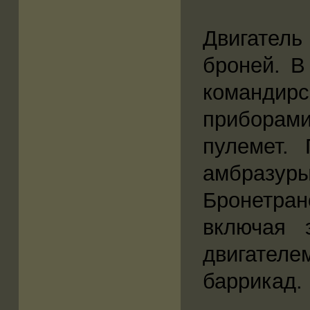
Двигатель
броней. В
командир
приборам
пулемет.
амбразу
Бронетра
включая 
двигателе
баррикад.