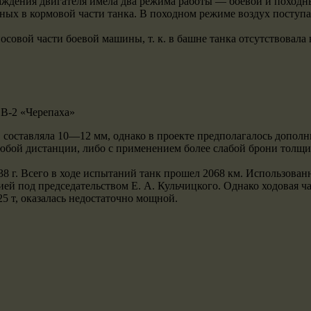
аждения двигателя имела два режима работы — боевой и походн
нных в кормовой части танка. В походном режиме воздух поступ
осовой части боевой машины, т. к. в башне танка отсутствовала
В-2 «Черепаха»
а, составляла 10—12 мм, однако в проекте предполагалось допо
юбой дистанции, либо с применением более слабой брони толщи
38 г. Всего в ходе испытаний танк прошел 2068 км. Использов
ей под председательством Е. А. Кульчицкого. Однако ходовая ч
5 т, оказалась недостаточно мощной.