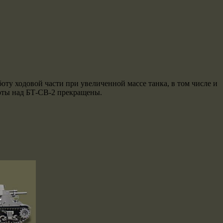
оту ходовой части при увеличенной массе танка, в том числе и
боты над БТ-СВ-2 прекращены.