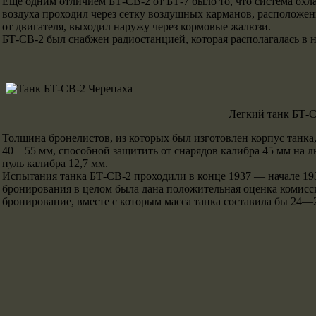
Еще одним отличием БТ-СВ-2 от БТ-7 было то, что система охл
воздуха проходил через сетку воздушных карманов, расположе
от двигателя, выходил наружу через кормовые жалюзи.
БТ-СВ-2 был снабжен радиостанцией, которая располагалась в н
Легкий танк БТ-С
Толщина бронелистов, из которых был изготовлен корпус танк
40—55 мм, способной защитить от снарядов калибра 45 мм на л
пуль калибра 12,7 мм.
Испытания танка БТ-СВ-2 проходили в конце 1937 — начале 19
бронирования в целом была дана положительная оценка комисси
бронирование, вместе с которым масса танка составила бы 24—2