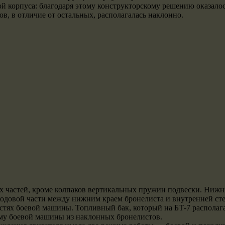
ой корпуса: благодаря этому конструкторскому решению оказало
в, в отличие от остальных, располагалась наклонно.
 частей, кроме колпаков вертикальных пружин подвески. Нижни
довой части между нижним краем бронелиста и внутренней сте
тях боевой машины. Топливный бак, который на БТ-7 располагал
рму боевой машины из наклонных бронелистов.