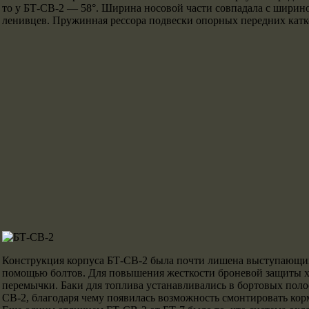
то у БТ-СВ-2 — 58°. Ширина носовой части совпадала с ширин
ленивцев. Пружинная рессора подвески опорных передних катко
Конструкция корпуса БТ-СВ-2 была почти лишена выступающих
помощью болтов. Для повышения жесткости броневой защиты хо
перемычки. Баки для топлива устанавливались в бортовых полос
СВ-2, благодаря чему появилась возможность смонтировать ко