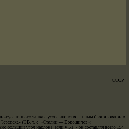
СССР
лесно-гусеничного танка с усовершенствованным бронированием
Черепаха» (СВ, т. е. «Сталин — Ворошилов»).
о больший угол наклона: если у БТ-7 он составлял всего 15°,