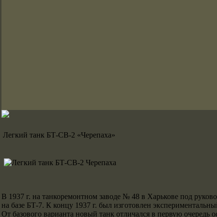
Легкий танк БТ-СВ-2 «Черепаха»
В 1937 г. на танкоремонтном заводе № 48 в Харькове под руко
на базе БТ-7. К концу 1937 г. был изготовлен эксперименталь
От базового варианта новый танк отличался в первую очередь о