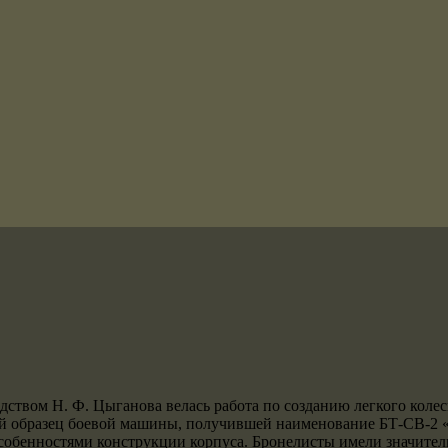
водством Н. Ф. Цыганова велась работа по созданию легкого ко
ный образец боевой машины, получившей наименование БТ-СВ-2 «
собенностями конструкции корпуса. Бронелисты имели значительн