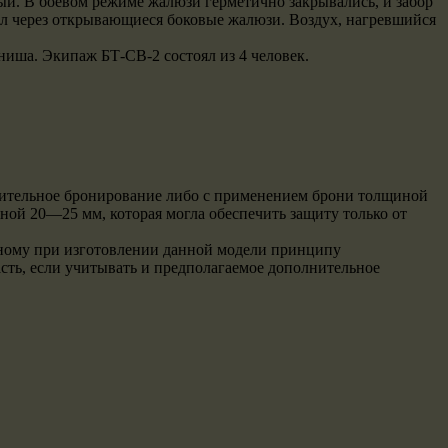
ый. В боевом режиме жалюзи герметично закрывались, и забор
ал через открывающиеся боковые жалюзи. Воздух, нагревшийся
 ниша. Экипаж БТ-СВ-2 состоял из 4 человек.
лнительное бронирование либо с применением брони толщиной
ной 20—25 мм, которая могла обеспечить защиту только от
анному при изготовлении данной модели принципу
асть, если учитывать и предполагаемое дополнительное