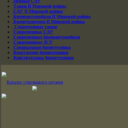
Первые САУ
Танки II Мировой войны
САУ II Мировой войны
Бронеавтомобили II Мировой войны
Бронетрактора II Мировой войны
Современные танки
Современные САУ
Современные бронеавтомобили
Современные ЗСУ
Специальная бронетехника
Вооружение бронетехники
Конструкторы бронетехники
Каталог стрелкового оружия