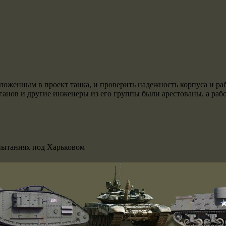
оженным в проект танка, и проверить надежность корпуса и раб
Цыганов и другие инженеры из его группы были арестованы, а ра
пытаниях под Харьковом