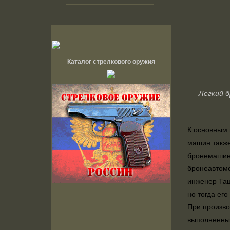
Каталог стрелкового оружия
Легкий 
К основным 
машин также
бронемашины
бронеавтомо
инженер Тац
но тогда ег
При произво
выполненный