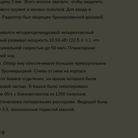
ину 3 мм. Этого вполне хватало, чтобы защитить
ового оружия и мелких осколков. Для входа в
ы. Радиатор был защищен бронированной крышкой.
вливался четырехцилиндровый четырехтактный
 развивал мощность 16,55 кВт (22,5 л. с.), что
симальной скоростью до 50 км/ч. Планетарная
ний ход.
. Обзор ему обеспечивало большое прямоугольное
 бронекрышкой. Слева от окна на корпусе
ло боевое отделение, на крыше которого была
овой частью. В башне было смонтировано
 05/s с боекомплектом из 1250 патронов.
иптическими поперечными рессорами. Ведущей была
-3,5, заполненные пористой массой.