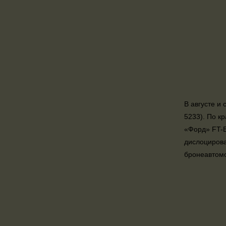
В августе и
5233). По к
«Форд» FT-B
дислоцирова
бронеавтомо