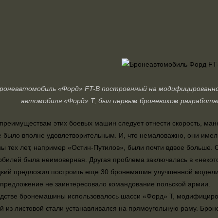
бронеавтомобиль «Форд» FT-В построенный на модифицированно
автомобиля «Форд» Т, был первым броневиком разработа
преимуществам этих боевых машин следует отнести скорость, ман
 было вполне удовлетворительным. И, что немаловажно, они име
 тех лет, например «Остин-Путилов», были почти вдвое больше. С
билей была неимоверная. Другая проблема заключалась в «некотор
кий предложил построить еще 30 бронемашин улучшенной модели (
о предложение не заинтересовало командование польской армии.
дстве бронемашины использовалось шасси «Форд» Т, модифициро
 из листовой стали устанавливался на прямоугольную раму. Бро