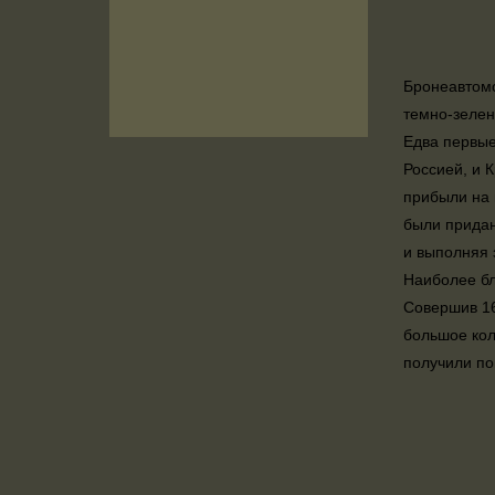
Бронеавтомо
темно-зелен
Едва первые
Россией, и 
прибыли на 
были придан
и выполняя 
Наиболее бл
Совершив 16
большое кол
получили по