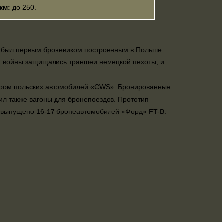
км:
до 250.
да был первым броневиком построенным в Польше.
ой войны защищались траншеи немецкой пехоты, и
ором польских автомобилей «CWS». Бронированные
ил также вагоны для бронепоездов. Прототип
о выпущено 16-17 бронеавтомобилей «Форд» FT-В.