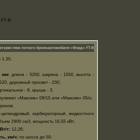
ктеристики легкого бронеавтомобиля «Форд» FT-В
 1,35;
 мм:
длина - 3250, ширина - 1550, высота -
2520, дорожный просвет - 230;
ртикальное - 8, крыша - 3;
пулемет «Максим» 08/15 или «Максим» 05/s;
ронов;
цилиндровый, карбюраторный, жидкостного
бъем 2900 см3, мощность 16,55 кВт;
Вт/т:
12,26;
ь, км/ч:
по шоссе до 50;