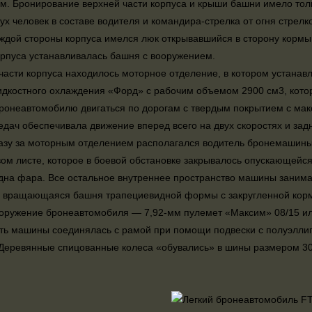
м. Бронирование верхней части корпуса и крыши башни имело толщ
вух человек в составе водителя и командира-стрелка от огня стрелк
ждой стороны корпуса имелся люк открывавшийся в сторону корм
рпуса устанавливалась башня с вооружением.
части корпуса находилось моторное отделение, в котором устана
идкостного охлаждения «Форд» с рабочим объемом 2900 см3, который
ронеавтомобилю двигаться по дорогам с твердым покрытием с мак
едач обеспечивала движение вперед всего на двух скоростях и зад
азу за моторным отделением располагался водитель бронемашины
вом листе, которое в боевой обстановке закрывалось опускающейся
дна фара. Все остальное внутреннее пространство машины занима
а вращающаяся башня трапециевидной формы с закругленной корм
оружение бронеавтомобиля — 7,92-мм пулемет «Максим» 08/15 или
ть машины соединялась с рамой при помощи подвески с полуэлл
 Деревянные спицованные колеса «обувались» в шины размером 30