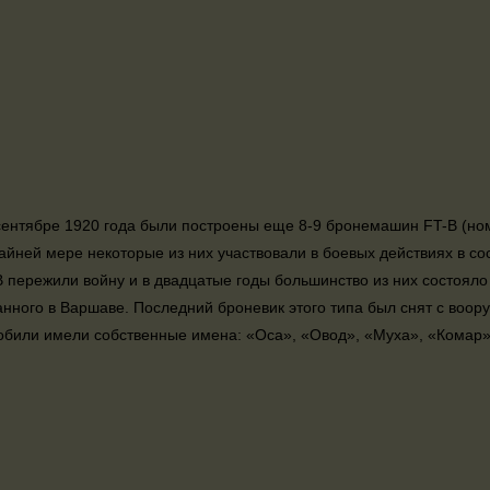
 сентябре 1920 года были построены еще 8-9 бронемашин FT-B (номе
райней мере некоторые из них участвовали в боевых действиях в с
 пережили войну и в двадцатые годы большинство из них состояло
нного в Варшаве. Последний броневик этого типа был снят с воор
били имели собственные имена: «Оса», «Овод», «Муха», «Комар» и