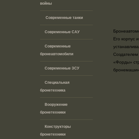
войны
Современные танки
Бронеавтомо
Современные САУ
Его корпус 
Современные
устанавлива
бронеавтомобили
Создателем 
«Форды» стр
Современные ЗСУ
бронемашины
Специальная
бронетехника
Вооружение
бронетехники
Конструкторы
бронетехники