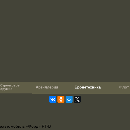
Стрелковое
Артиллерия
Бронетехника
Фло
оружие
неавтомобиль «Форд» FT-B