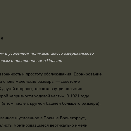
м и усиленном поляками шасси американского
нным и построенным в Польше.
евренность и простоту обслуживания. Бронирование
ли очень маленькие размеры — советские
 другой стороны, теснота внутри польских
ой капризности ходовой части». В 1921 году
в том числе с круглой башней большего размера),
ванное и усиленное в Польше Бронекорпус,
нелисты монтировавшиеся вертикально имели