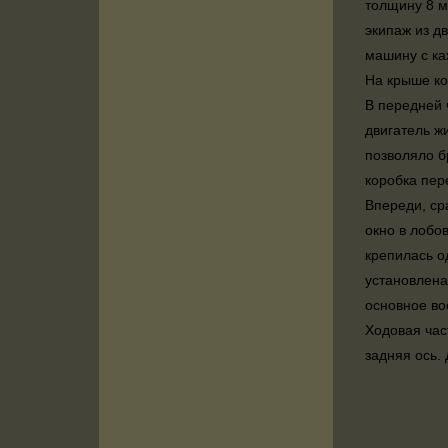
толщину 8 м
экипаж из д
машину с ка
На крыше ко
В передней 
двигатель ж
позволяло б
коробка пер
Впереди, ср
окно в лобо
крепилась о
установлен
основное во
Ходовая час
задняя ось.