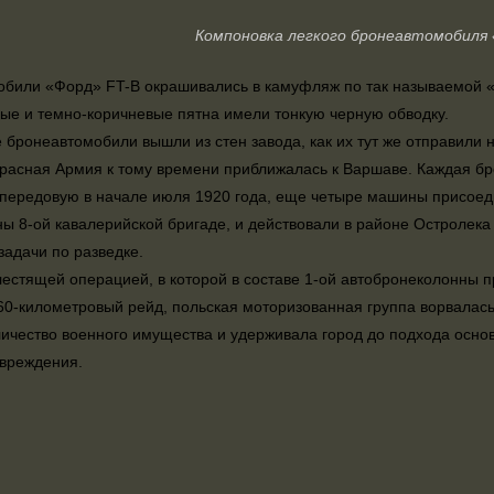
Компоновка легкого бронеавтомобиля 
били «Форд» FT-B окрашивались в камуфляж по так называемой «
ые и темно-коричневые пятна имели тонкую черную обводку.
 бронеавтомобили вышли из стен завода, как их тут же отправили 
Красная Армия к тому времени приближалась к Варшаве. Каждая б
передовую в начале июля 1920 года, еще четыре машины присоедин
ы 8-ой кавалерийской бригаде, и действовали в районе Остролека
задачи по разведке.
естящей операцией, в которой в составе 1-ой автобронеколонны п
0-километровый рейд, польская моторизованная группа ворвалась
ичество военного имущества и удерживала город до подхода основ
вреждения.