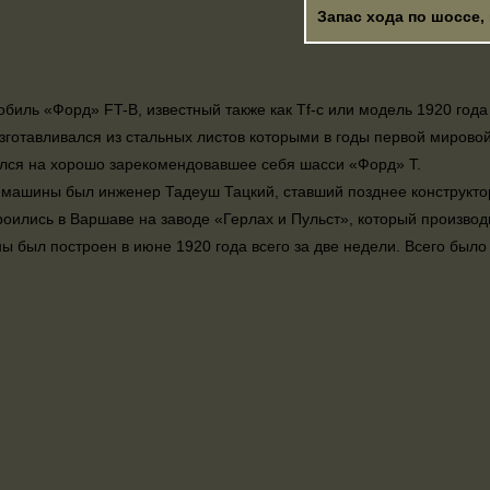
Запас хода по шоссе, 
биль «Форд» FT-B, известный также как Tf-c или модель 1920 го
изготавливался из стальных листов которыми в годы первой миров
лся на хорошо зарекомендовавшее себя шасси «Форд» Т.
машины был инженер Тадеуш Тацкий, ставший позднее конструкт
оились в Варшаве на заводе «Герлах и Пульст», который производ
 был построен в июне 1920 года всего за две недели. Всего был