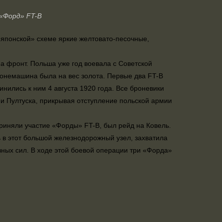
«Форд» FT-В
японской» схеме яркие желтовато-песочные,
на фронт. Польша уже год воевала с Советской
ронемашина была на вес золота. Первые два FT-B
ились к ним 4 августа 1920 года. Все броневики
 и Пултуска, прикрывая отступление польской армии
риняли участие «Форды» FT-B, был рейд на Ковель.
 в этот большой железнодорожный узел, захватила
ных сил. В ходе этой боевой операции три «Форда»