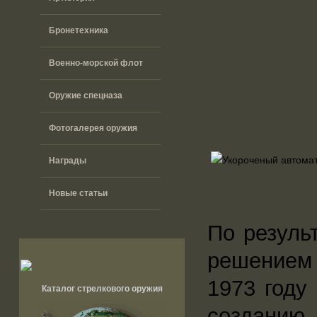
Бронетехника
Военно-морской флот
Оружие спецназа
Фотогалерея оружия
Награды
Новые статьи
По резуль
решением 
1973 году
Каталог стрелкового оружия
созданию 