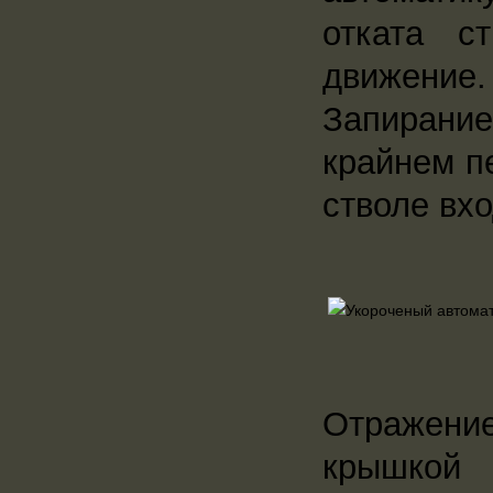
отката с
движение
Запирание
крайнем п
стволе вх
Отражени
крышкой 