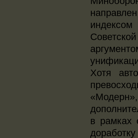
Миноборо
направле
индексом
Советск
аргумен
унификаци
Хотя авт
превосход
«Модерн»,
дополнител
в рамках 
доработку