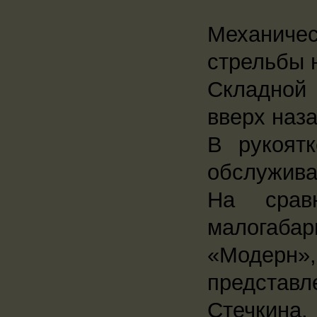
Механиче
стрельбы н
Складной 
вверх наза
В рукоят
обслужива
На сравн
малогабар
«Модерн»
представ
Стечкина,