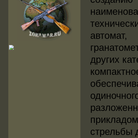
наименов
техническ
автома
гранатоме
других ка
компактно
обеспечи
одиночног
разложен
прикладо
стрельбы 