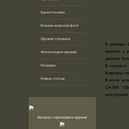
Бронетехника
Военно-морской флот
Оружие спецназа
В декабре 1
автомат и 
Фотогалерея оружия
автомат Кал
Награды
В конкурсе
Ковровцы пр
Новые статьи
В итоге исп
СА-006. Об
конструкция
Каталог стрелкового оружия