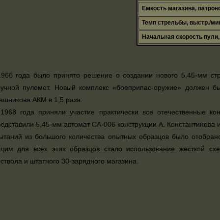
Емкость магазина, патрон
Темп стрельбы, выстр./ми
Начальная скорость пули,
966 года было принято решение о создании нового 5,45-мм стр
ручной пулемет. Новый комплекс «боеприпас-оружие» должен б
ашникова АКМ в 1,5 раза.
 1968 года приняли участие практически все отечественные ко
едставили 5,45-мм автомат СА-006 конструкции А. Константинова и
ытаний из большого количества опытных образцов было отобрано
щим для всех этих образцов стало использование жесткой схе
 ствола и штатного 30-зарядного магазина.