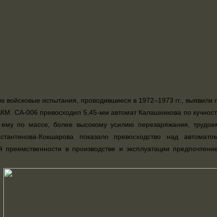
 войсковые испытания, проводившиеся в 1972–1973 гг., выявили 
КМ. СА-006 превосходил 5,45-мм автомат Калашникова по кучности
 ему по массе, более высокому усилию перезаряжания, трудоем
стантинова-Кокшарова показало превосходство над автомат
й преемственности в производстве и эксплуатации предпочтен