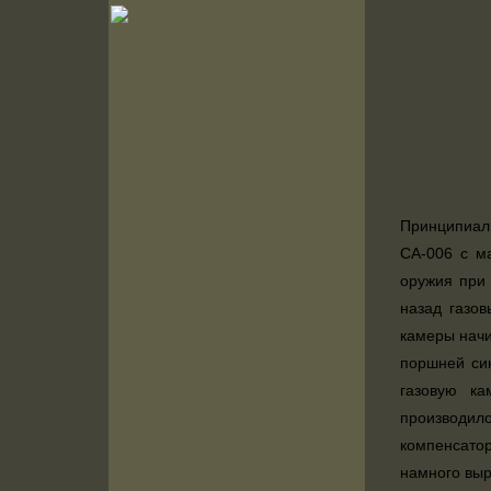
Принципиал
СА-006 с м
оружия при 
назад газов
камеры начи
поршней си
газовую к
производил
компенсатор
намного выр