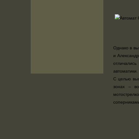
Однако в вы
и Александр
отличались
автоматики.
С целью выя
зонах – во
мотострелко
соперникам