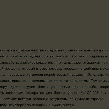
ьно новую конструкцию имел простой и очень технологичный оп
алым импульсом отдачи. Его автоматика работала по принципу 
стрельбе компенсировалась тем, что часть газов, отводимых при
ый поршень, который в свою очередь приводил в действие меха
нал перемещение вперед второй газовый поршень – балансир, им
нхронизировался с помощью шестеренчатой системы. Тем самым
амеру, делая оружие более устойчивым при стрельбе непр
ось поворотом затвора на два боевых упора. На СА-006 был
. Автомат показал отличные результаты по кучности стрельбы к
вавшись вперед по отношению к конкурентам.