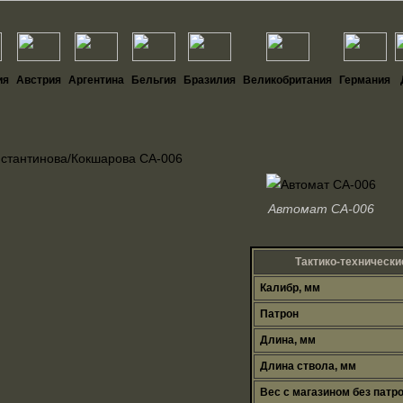
ия
Австрия
Аргентина
Бельгия
Бразилия
Великобритания
Германия
нстантинова/Кокшарова СА-006
Автомат СА-006
Тактико-технически
Калибр, мм
Патрон
Длина, мм
Длина ствола, мм
Вес с магазином без патро