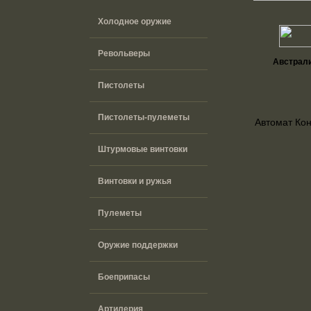
Холодное оружие
Револьверы
Австрал
Пистолеты
Пистолеты-пулеметы
Автомат Ко
Штурмовые винтовки
Винтовки и ружья
Пулеметы
Оружие поддержки
Боеприпасы
Артилерия