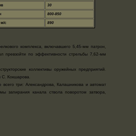
ов
30
н
800-850
 м/с
890
елкового комплекса, включавшего 5,45-мм патрон,
ыл превзойти по эффективности стрельбы 7,62-мм
нструкторские коллективы оружейных предприятий.
 С. Кокшарова.
 всего три: Александрова, Калашникова и автомат
мы запирания канала ствола поворотом затвора,