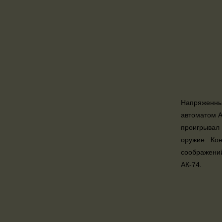
Напряженные
автоматом А
проигрывал
оружие Кон
соображени
АК-74.