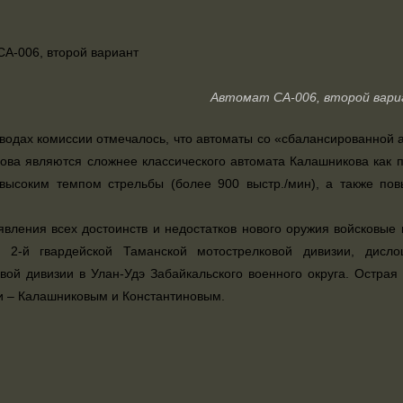
Автомат СА-006, второй вар
водах комиссии отмечалось, что автоматы со «сбалансированной 
ова являются сложнее классического автомата Калашникова как по 
 высоким темпом стрельбы (более 900 выстр./мин), а также п
вления всех достоинств и недостатков нового оружия войсковые
 2-й гвардейской Таманской мотострелковой дивизии, дисл
вой дивизии в Улан-Удэ Забайкальского военного округа. Остра
и – Калашниковым и Константиновым.