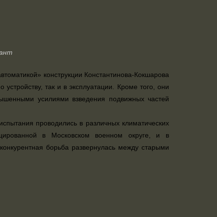
иант
автоматикой» конструкции Константинова-Кокшарова
устройству, так и в эксплуатации. Кроме того, они
овышенными усилиями взведения подвижных частей
 испытания проводились в различных климатических
оцированной в Московском военном округе, и в
я конкурентная борьба развернулась между старыми