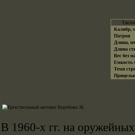
Такти
Калибр, 
Патрон
Длина, м
Длина ств
Вес без ма
Емкость м
Темп стре
Прицельна
В 1960-х гг. на оружейны