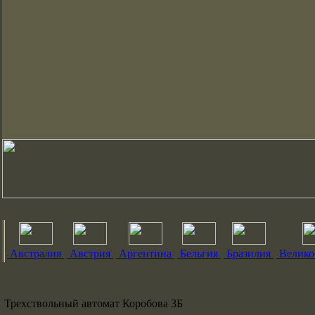
Австралия
Австрия
Аргентина
Бельгия
Бразилия
Велико
Трехствольный автомат Коробова 3Б