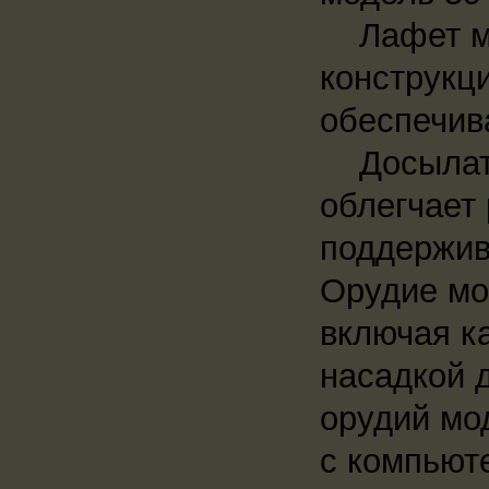
Лафет мо
конструкц
обеспечив
Досылател
облегчает
поддержив
Орудие мо
включая к
насадкой 
орудий мо
с компьют