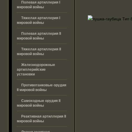
Полевая артиллерия I
мировой войны
Тяжелая артиллерия I
мировой войны
Полевая артиллерия II
мировой войны
Тяжелая артиллерия II
мировой войны
Железнодорожные
артиллерийские
установки
Противотанковые орудия
II мировой войны
Самоходные орудия II
мировой войны
Реактивная артиллерия II
мировой войны
Легкая зенитная