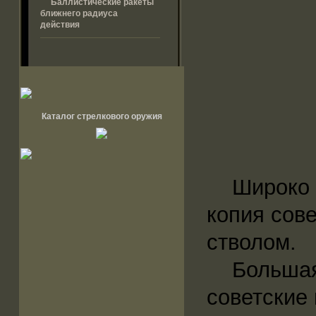
Баллистические ракеты
ближнего радиуса
действия
Каталог стрелкового оружия
Широко пр
копия сове
стволом.
Большая ч
советские 