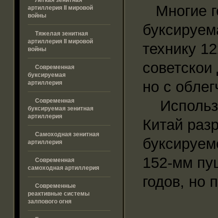
Многие го
артиллерия II мировой
войны
буксируем
Тяжелая зенитная
артиллерия II мировой
технику 1
войны
советскои 
Современная
буксируемая
но с обле
артиллерия
Современная
Используя
буксируемая зенитная
артиллерия
Китай раз
Самоходная зенитная
буксируем
артиллерия
152-мм пу
Современная
самоходная артиллерия
годов, но
Современные
реактивные системы
залпового огня