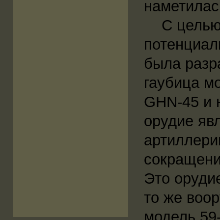
наметилас
С целью у
потенциал
была разр
гаубица м
GHN-45 и 
орудие яв
артиллери
сокращени
Это оруди
то же воо
модель 59-