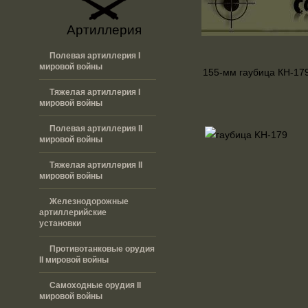
Артиллерия
Полевая артиллерия I
мировой войны
155-мм гаубица КH-17
Тяжелая артиллерия I
мировой войны
Полевая артиллерия II
мировой войны
Тяжелая артиллерия II
мировой войны
Железнодорожные
артиллерийские
установки
Противотанковые орудия
II мировой войны
Самоходные орудия II
мировой войны