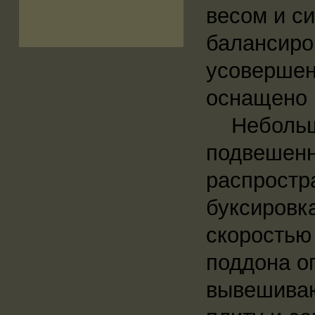
весом и си
балансиро
усовершен
оснащено 
Небольшой
подвешенн
распростр
буксировк
скоростью 
поддона оп
вывешивают