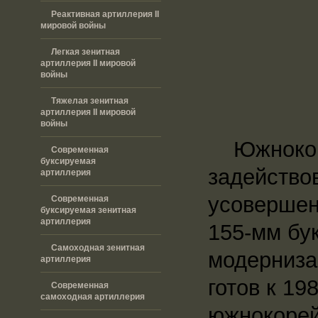
Реактивная артиллерия II
мировой войны
Легкая зенитная
артиллерия II мировой
войны
Тяжелая зенитная
артиллерия II мировой
войны
Южнокорей
Современная
буксируемая
задейство
артиллерия
усовершен
Современная
буксируемая зенитная
артиллерия
155-мм бу
Самоходная зенитная
модерниза
артиллерия
готов к 1
Современная
самоходная артиллерия
южнокорей