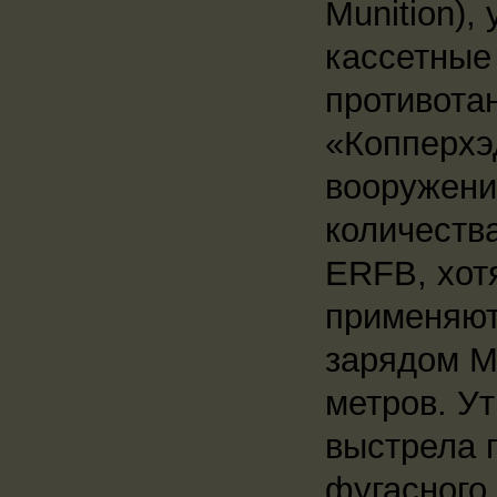
Munition)
кассетные
противота
«Копперхэ
вооружени
количеств
ERFB, хот
применяют
зарядом М
метров. У
выстрела 
фугасного