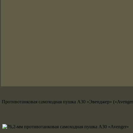
Противотанковая самоходная пушка А30 «Эвенджер» («Avenger