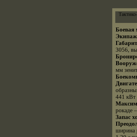
Тактико
Боевая м
Экипаж,
Габарит
3056, вы
Брониро
Вооруж
мм зени
Боеком
Двигате
образны
441 кВт
Максима
рокаде 
Запас х
Преодол
ширина р