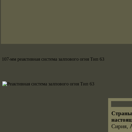
107-мм реактивная система залпового огня Тип 63
Страны,
настоящ
Сирия, 