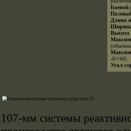
различн
Боевой 
Полный 
Длина в
Ширина
Высота 
Максима
(обычны
Максима
-0/+60;
Угол го
107-мм системы реактивно