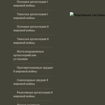
Полевая артиллерия I
мировой войны
Тяжелая артиллерия I
мировой войны
Полевая артиллерия II
мировой войны
Тяжелая артиллерия II
мировой войны
Железнодорожные
артиллерийские
установки
Противотанковые орудия
II мировой войны
Самоходные орудия II
мировой войны
Реактивная артиллерия II
мировой войны
Легкая зенитная