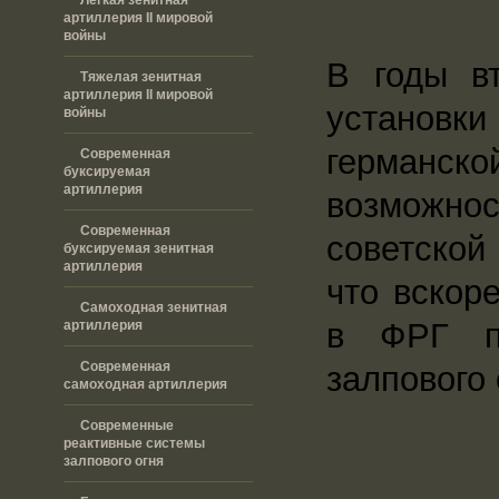
артиллерия II мировой
войны
В годы в
Тяжелая зенитная
артиллерия II мировой
установки
войны
германск
Современная
буксируемая
артиллерия
возможнос
Современная
советской
буксируемая зенитная
артиллерия
что вскор
Самоходная зенитная
в ФРГ пр
артиллерия
Современная
залпового 
самоходная артиллерия
Современные
реактивные системы
залпового огня