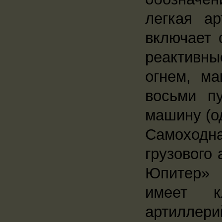
легкая а
включает 
реактивн
огнем, м
восьми п
машину (о
Самоходн
грузового
Юпитер» 
имеет к
артиллери