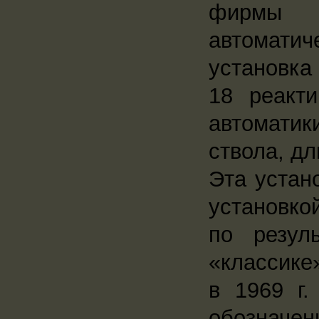
фирмы O
автомати
установка
18 реакт
автомати
ствола, д
Эта устан
установко
по резул
«классике
в 1969 г
обозначен