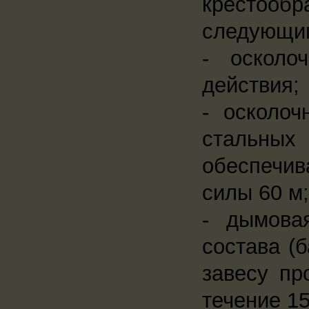
крестооб
следующим
- осколо
действия;
- осколоч
стальны
обеспечи
силы 60 м;
- дымова
состава (
завесу пр
течение 15