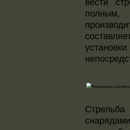
вести ст
полным, 
производи
составля
установк
непосредс
Стрельба
снарядам