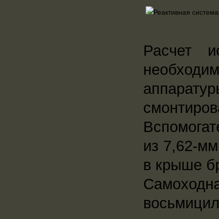
Расчет и
необходи
аппарат
смонтиров
Вспомогат
из 7,62-м
в крыше б
Самохо
восьмиц