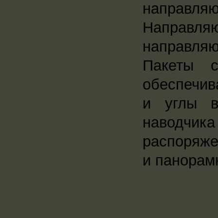
направля
Направл
направляю
Пакеты с
обеспечив
и углы в
наводчик
распоряже
и панорам