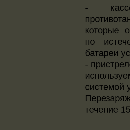
- касс
противот
которые 
по истеч
батареи у
- пристре
использу
системой 
Перезаряж
течение 15