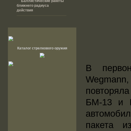
Баллистические ракеты
ближнего радиуса
действия
Каталог стрелкового оружия
В первон
Wegmann, 
повторяла
БМ-13 и Б
автомоби
пакета и