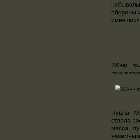
небывалы
обороны и
имевшихся
305-мм пу
транспортер
Пушка М
ствола со
масса пу
наземным