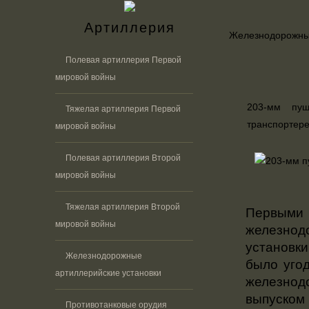
Артиллерия
Железнодорожные
Полевая артиллерия Первой
мировой войны
203-мм пу
Тяжелая артиллерия Первой
транспортер
мировой войны
Полевая артиллерия Второй
мировой войны
Тяжелая артиллерия Второй
Первым
мировой войны
железнод
установки
Железнодорожные
было угод
артиллерийские установки
железно
выпуском
Противотанковые орудия