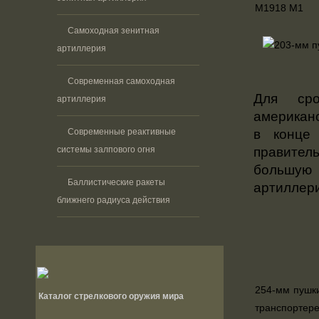
М1918 M1
Самоходная зенитная
артиллерия
Современная самоходная
Для сро
артиллерия
американс
Современные реактивные
в конце
системы залпового огня
правител
большу
Баллистические ракеты
артиллери
ближнего радиуса действия
254-мм пушки
Каталог стрелкового оружия мира
транспортер