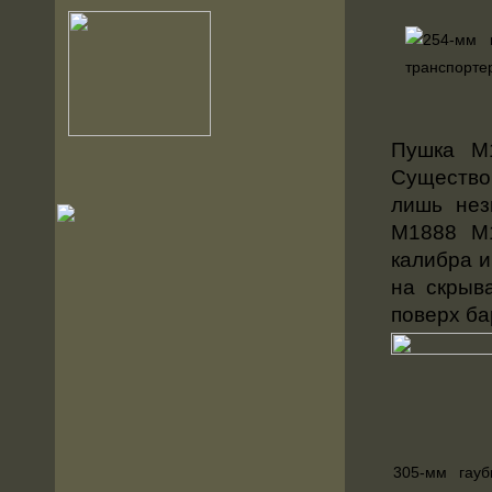
Пушка М1
Существо
лишь нез
М1888 M1
калибра и
на скрыв
поверх ба
305-мм гау