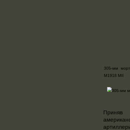
305-мм морт
М1918 МII
Приняв 
америка
артилле