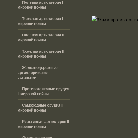
Полевая артиллерия I
мировой войны
Тяжелая артиллерия I
мировой войны
Полевая артиллерия II
мировой войны
Тяжелая артиллерия II
мировой войны
Железнодорожные
артиллерийские
установки
Противотанковые орудия
II мировой войны
Самоходные орудия II
мировой войны
Реактивная артиллерия II
мировой войны
Легкая зенитная