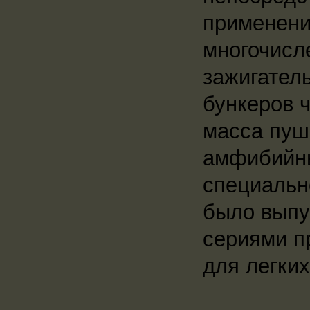
применени
многочисл
зажигател
бункеров 
масса пушк
амфибийны
специальн
было выпу
сериями п
для легки