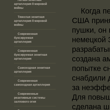
артиллерия II мировой
войны
Когда пер
Тяжелая зенитная
США приня
артиллерия II мировой
войны
пушки, он
Современная
немецкой 
буксируемая
артиллерия
разрабаты
Современная
буксируемая зенитная
создана а
артиллерия
попытке сн
Самоходная зенитная
артиллерия
снабдили 
Современная
самоходная артиллерия
за неэффек
Современные
Для повыш
реактивные системы
залпового огня
сделана ш