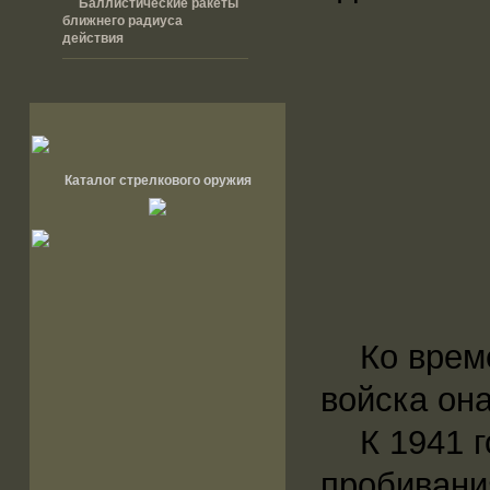
Баллистические ракеты
ближнего радиуса
действия
Каталог стрелкового оружия
Ко времен
войска он
К 1941 го
пробивани