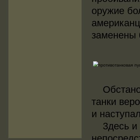
оружие бо
американц
заменены 
Обстановк
танки веро
и наступа
3десь и н
непосредс