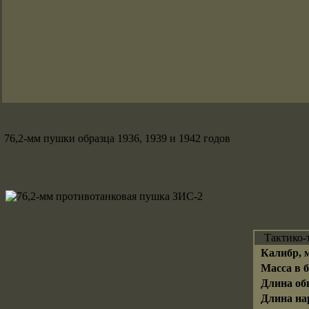
76,2-мм пушки образца 1936, 1939 и 1942 годов
Тактико-
Калибр, 
Масса в б
Длина об
Длина нар